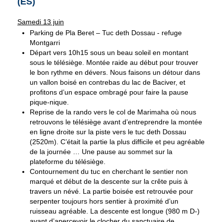
(ES)
Samedi 13 juin
Parking de Pla Beret – Tuc deth Dossau - refuge
Montgarri
Départ vers 10h15 sous un beau soleil en montant
sous le télésiège. Montée raide au début pour trouver
le bon rythme en dévers. Nous faisons un détour dans
un vallon boisé en contrebas du lac de Baciver, et
profitons d’un espace ombragé pour faire la pause
pique-nique.
Reprise de la rando vers le col de Marimaha où nous
retrouvons le télésiège avant d’entreprendre la montée
en ligne droite sur la piste vers le tuc deth Dossau
(2520m). C’était la partie la plus difficile et peu agréable
de la journée … Une pause au sommet sur la
plateforme du télésiège.
Contournement du tuc en cherchant le sentier non
marqué et début de la descente sur la crête puis à
travers un névé. La partie boisée est retrouvée pour
serpenter toujours hors sentier à proximité d’un
ruisseau agréable. La descente est longue (980 m D-)
avant d’apercevoir le clocher du sanctuaire de