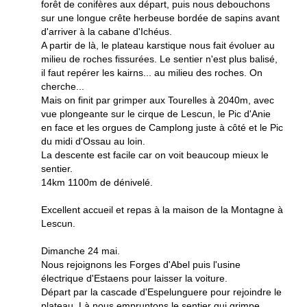
forêt de conifères aux départ, puis nous debouchons
sur une longue crête herbeuse bordée de sapins avant
d'arriver à la cabane d'Ichéus.
A partir de là, le plateau karstique nous fait évoluer au
milieu de roches fissurées. Le sentier n'est plus balisé,
il faut repérer les kairns... au milieu des roches. On
cherche...
Mais on finit par grimper aux Tourelles à 2040m, avec
vue plongeante sur le cirque de Lescun, le Pic d'Anie
en face et les orgues de Camplong juste à côté et le Pic
du midi d'Ossau au loin.
La descente est facile car on voit beaucoup mieux le
sentier.
14km 1100m de dénivelé.
Excellent accueil et repas à la maison de la Montagne à
Lescun.
Dimanche 24 mai.
Nous rejoignons les Forges d'Abel puis l'usine
électrique d'Estaens pour laisser la voiture.
Départ par la cascade d'Espelunguere pour rejoindre le
plateau. Là nous empruntons le sentier qui grimpe