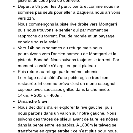
piste et du coup peu de dénivelé.
Départ à 8h pour les 3 participants et comme nous ne
sommes pas seuls pour aller à Baqueira nous arrivons
vers 11h.
Nous commençons la piste rive droite vers Montgarri
puis nous trouvons le sentier qui par moment se
rapproche du torrent. Peu de monde et un paysage
enneigé sous le soleil.
Vers 14h nous sommes au refuge mais nous
poursuivons vers l'ancien hameau de Montgarri et la
piste de Bonabé. Nous suivons toujours le torrent. Par
moment la vallée s’élargit en petit plateau.
Puis retour au refuge par le même chemin.
Le refuge est à côté d'une petite église très bien
restaurée. Et comme prévu c'est un menu espagnol
copieux avec saucisses grillée dans la cheminée.
14km, + 200m, - 400m.
Dimanche 5 avril :
Nous décidons d'aller explorer la rive gauche, puis
nous partons dans un vallon sur notre gauche. Nous
suivons des traces de skieur avant de faire les nôtres
dans la pente entre les sapins. A 1800m le talweg se
transforme en gorge étroite : ce n'est plus pour nous.